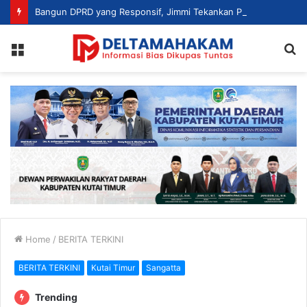
Bangun DPRD yang Responsif, Jimmi Tekankan Peran Strategis Tenaga Ahli dalam Penyusunan Kebijakan
Menu
S
fo
Home
/
BERITA TERKINI
BERITA TERKINI
Kutai Timur
Sangatta
Trending