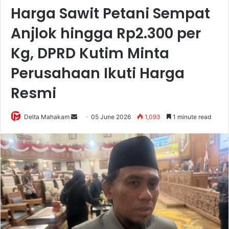
Harga Sawit Petani Sempat
Anjlok hingga Rp2.300 per
Kg, DPRD Kutim Minta
Perusahaan Ikuti Harga
Resmi
Delta Mahakam
S
05 June 2026
1,093
1 minute read
e
n
d
a
n
e
m
a
i