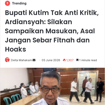
Trending
Bupati Kutim Tak Anti Kritik,
Ardiansyah: Silakan
Sampaikan Masukan, Asal
Jangan Sebar Fitnah dan
Hoaks
Delta Mahakam
S
05 June 2026
1,307
1 minute read
e
n
d
a
n
e
m