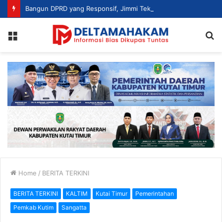
Bangun DPRD yang Responsif, Jimmi Tekankan Peran Strategis Tenaga Ahli dalam Penyusunan Kebijakan
Menu
S
fo
Home
/
BERITA TERKINI
BERITA TERKINI
KALTIM
Kutai Timur
Pemerintahan
Pemkab Kutim
Sangatta