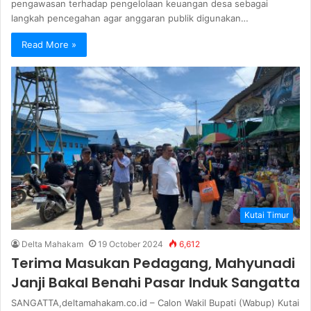
pengawasan terhadap pengelolaan keuangan desa sebagai
langkah pencegahan agar anggaran publik digunakan…
Read More »
Kutai Timur
Delta Mahakam
19 October 2024
6,612
Terima Masukan Pedagang, Mahyunadi
Janji Bakal Benahi Pasar Induk Sangatta
SANGATTA,deltamahakam.co.id – Calon Wakil Bupati (Wabup) Kutai