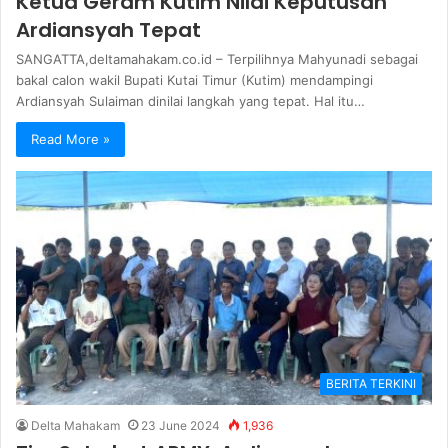
Ketua Geram Kutim Nilai Keputusan
Ardiansyah Tepat
SANGATTA,deltamahakam.co.id – Terpilihnya Mahyunadi sebagai
bakal calon wakil Bupati Kutai Timur (Kutim) mendampingi
Ardiansyah Sulaiman dinilai langkah yang tepat. Hal itu…
Read More »
BERITA TERKINI
Delta Mahakam
23 June 2024
1,936