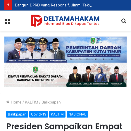
Bangun DPRD yang Responsif, Jimmi Tekankan Peran Strategis Tenaga Ahli dalam Penyusunan Kebijakan
Menu
S
fo
Home
/
KALTIM
/
Balikpapan
Balikpapan
Covid-19
KALTIM
NASIONAL
Presiden Sampaikan Empat