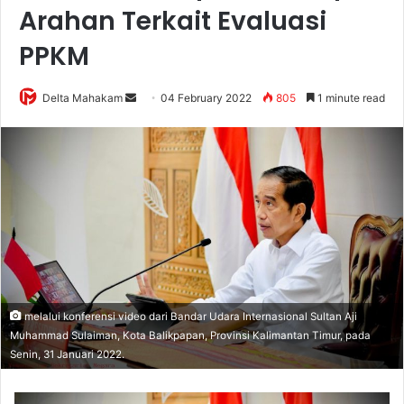
Arahan Terkait Evaluasi
PPKM
Delta Mahakam
S
04 February 2022
805
1 minute read
e
n
d
a
n
e
m
a
i
l
melalui konferensi video dari Bandar Udara Internasional Sultan Aji
Muhammad Sulaiman, Kota Balikpapan, Provinsi Kalimantan Timur, pada
Senin, 31 Januari 2022.