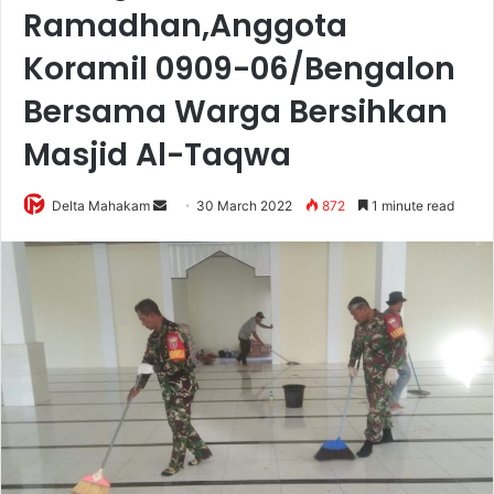
Ramadhan,Anggota
Koramil 0909-06/Bengalon
Bersama Warga Bersihkan
Masjid Al-Taqwa
Delta Mahakam
S
30 March 2022
872
1 minute read
e
n
d
a
n
e
m
a
i
l