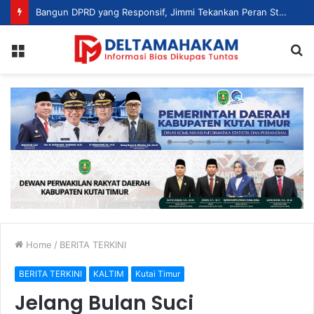
Bangun DPRD yang Responsif, Jimmi Tekankan Peran Strategis Tenaga Ahli dalam Penyusunan Kebijakan
Menu
S
fo
Home
/
BERITA TERKINI
BERITA TERKINI
KALTIM
Kutai Timur
Jelang Bulan Suci