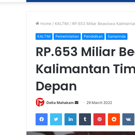
Home
/
KALTIM
/
RP.653 Miliar Beasiswa Kalimanta
KALTIM
Pemerintahan
Pendidikan
Samarinda
RP.653 Miliar B
Kalimantan Tim
Depan
Delta Mahakam
S
29 March 2022
e
Facebook
Twitter
LinkedIn
Tumblr
Pinterest
Reddit
VK
n
d
a