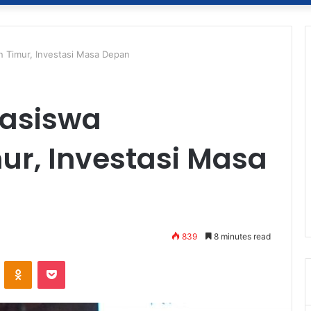
n Timur, Investasi Masa Depan
easiswa
ur, Investasi Masa
839
8 minutes read
ontakte
Odnoklassniki
Pocket