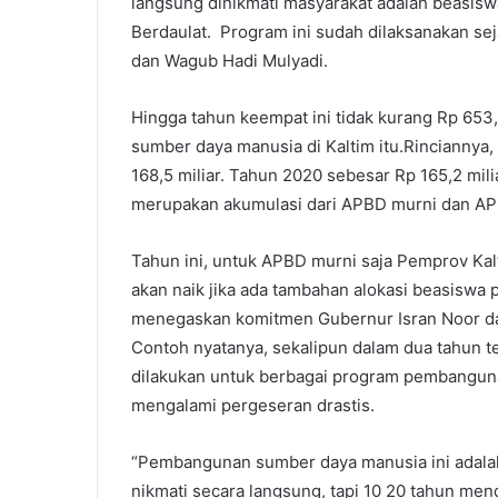
langsung dinikmati masyarakat adalah beasiswa
Berdaulat. Program ini sudah dilaksanakan s
dan Wagub Hadi Mulyadi.
Hingga tahun keempat ini tidak kurang Rp 653
sumber daya manusia di Kaltim itu.Rinciannya
168,5 miliar. Tahun 2020 sebesar Rp 165,2 mili
merupakan akumulasi dari APBD murni dan AP
Tahun ini, untuk APBD murni saja Pemprov Kal
akan naik jika ada tambahan alokasi beasiswa
menegaskan komitmen Gubernur Isran Noor dan
Contoh nyatanya, sekalipun dalam dua tahun t
dilakukan untuk berbagai program pembanguna
mengalami pergeseran drastis.
“Pembangunan sumber daya manusia ini adalah 
nikmati secara langsung, tapi 10 20 tahun me