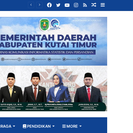
Facebook
Twitter
YouTube
Instagram
RSS
Random
Sidebar
Bangun DPRD yang Responsif, Jimmi Tekankan Peran Strategis Tenaga Ahli dalam Penyusunan Kebijakan
Article
HRAGA
PENDIDIKAN
MORE