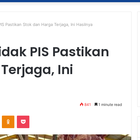
S Pastikan Stok dan Harga Terjaga, Ini Hasilnya
dak PIS Pastikan
Terjaga, Ini
841
1 minute read
ontakte
Odnoklassniki
Pocket