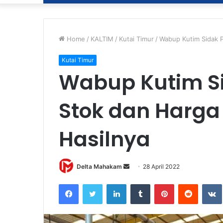
Home
/
KALTIM
/
Kutai Timur
/
Wabup Kutim Sidak PI
Kutai Timur
Wabup Kutim Si
Stok dan Harga 
Hasilnya
Delta Mahakam
S
28 April 2022
e
Facebook
Twitter
LinkedIn
Tumblr
Pinterest
Reddit
VK
n
d
a