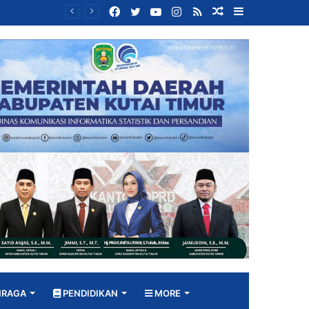
Facebook
Twitter
YouTube
Instagram
RSS
Random
Sidebar
Bangun DPRD yang Responsif, Jimmi Tekankan Peran Strategis Tenaga Ahli dalam Penyusunan Kebijakan
Article
HRAGA
PENDIDIKAN
MORE