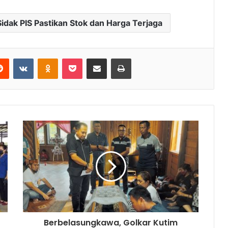
dak PIS Pastikan Stok dan Harga Terjaga
Reddit
VKontakte
Odnoklassniki
Pocket
Share via Email
Print
Berbelasungkawa, Golkar Kutim