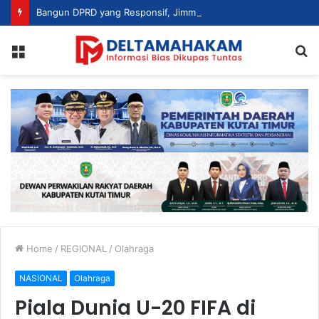
Bangun DPRD yang Responsif, Jimmi Tekankan Peran Strategis Tenaga Ahli dalam Penyusunan Kebijakan
Menu
S
fo
Home
/
REGIONAL
/
Olahraga
NASIONAL
Olahraga
Piala Dunia U-20 FIFA di