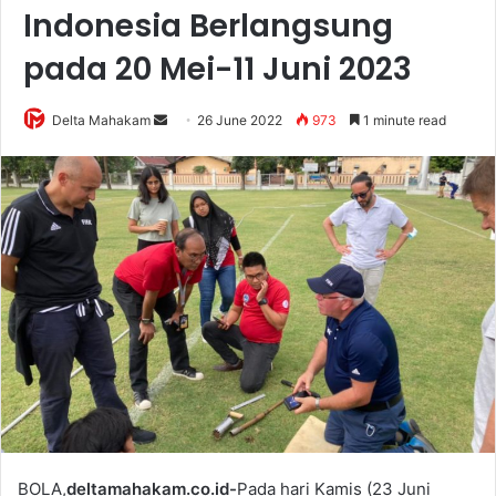
Indonesia Berlangsung
pada 20 Mei-11 Juni 2023
Delta Mahakam
S
26 June 2022
973
1 minute read
e
n
d
a
n
e
m
a
i
l
BOLA,
deltamahakam.co.id-
Pada hari Kamis (23 Juni