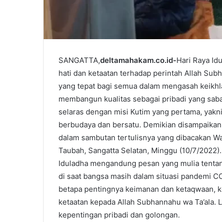
SANGATTA,
deltamahakam.co.id-
Hari Raya Id
hati dan ketaatan terhadap perintah Allah Su
yang tepat bagi semua dalam mengasah keikhla
membangun kualitas sebagai pribadi yang sabar
selaras dengan misi Kutim yang pertama, yakn
berbudaya dan bersatu. Demikian disampaikan 
dalam sambutan tertulisnya yang dibacakan W
Taubah, Sangatta Selatan, Minggu (10/7/2022).
Iduladha mengandung pesan yang mulia tenta
di saat bangsa masih dalam situasi pandemi C
betapa pentingnya keimanan dan ketaqwaan, k
ketaatan kepada Allah Subhannahu wa Ta’ala.
kepentingan pribadi dan golongan.