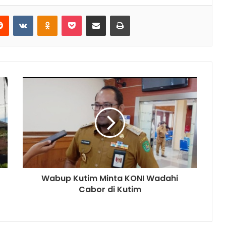
Reddit
VKontakte
Odnoklassniki
Pocket
Share via Email
Print
Wabup Kutim Minta KONI Wadahi
Cabor di Kutim