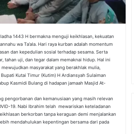
uladha 1443 H bermakna menguji keikhlasan, kekuatan
bhannahu wa Ta’ala. Hari raya kurban adalah momentum
san dan kepedulian sosial terhadap sesama. Serta
, tahan uji, dan tegar dalam memaknai hidup. Hal ini
i mewujudkan masyarakat yang berakhlak mulia,
Bupati Kutai Timur (Kutim) H Ardiansyah Sulaiman
abup Kasmidi Bulang di hadapan jamaah Masjid At-
ng pengorbanan dan kemanusiaan yang masih relevan
OVID-19. Nabi Ibrahim telah mewariskan keteladanan
eikhlasan berkorban tanpa keraguan demi menjalankan
 Lebih mendahulukan kepentingan bersama dari pada