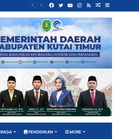
Facebook
Twitter
YouTube
Instagram
RSS
Random
Sidebar
Bangun DPRD yang Responsif, Jimmi Tekankan Peran Strategis Tenaga Ahli dalam Penyusunan Kebijakan
Article
HRAGA
PENDIDIKAN
MORE