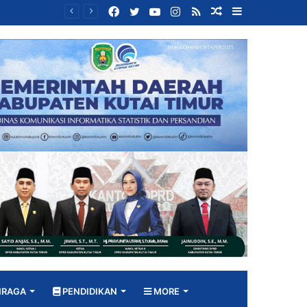
Facebook
Twitter
YouTube
Instagram
RSS
Random
Sidebar
Bangun DPRD yang Responsif, Jimmi Tekankan Peran Strategis Tenaga Ahli dalam Penyusunan Kebijakan
Article
HRAGA
PENDIDIKAN
MORE