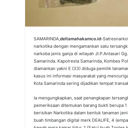
SAMARINDA,
deltamahakamco.id-
Satresnarko
narkotika dengan mengamankan satu tersangk
narkoba jenis ganja di wilayah Jl.P.Antasari Gg
Samarinda. Kapolresta Samarinda, Kombes Pol 
diamankan yakni E (33) diduga pemilik tanama
kasus ini informasi masyarakat yang mencurigai
Kota Samarinda sering dijadikan tempat transak
Ia mengungkapkan, saat penangkapan tersangk
pemeriksaan ditemukan barang bukti berupa 1 
berisikan Narkotika dalam bentuk tanaman jenis
buah timbangan digital merk DEALIFE, 4 (empat
bawah meja kamar tidur. 1 (Satu) buah Toples 