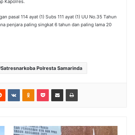
ap Kapolres.
n pasal 114 ayat (1) Subs 111 ayat (1) UU No.35 Tahun
na penjara paling singkat 6 tahun dan paling lama 20
Satresnarkoba Polresta Samarinda
Reddit
VKontakte
Odnoklassniki
Pocket
Share via Email
Print