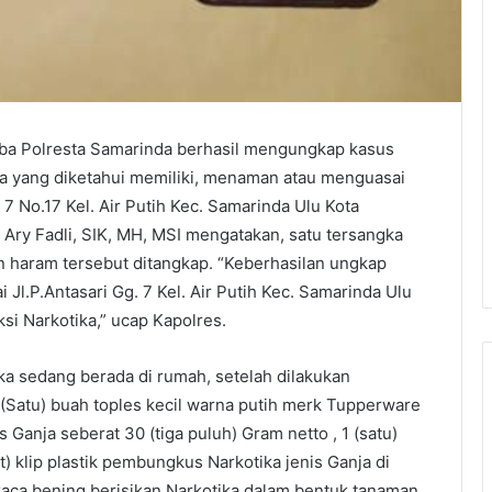
ba Polresta Samarinda berhasil mengungkap kasus
a yang diketahui memiliki, menaman atau menguasai
. 7 No.17 Kel. Air Putih Kec. Samarinda Ulu Kota
Ary Fadli, SIK, MH, MSI mengatakan, satu tersangka
n haram tersebut ditangkap. “Keberhasilan ungkap
 Jl.P.Antasari Gg. 7 Kel. Air Putih Kec. Samarinda Ulu
si Narkotika,” ucap Kapolres.
a sedang berada di rumah, setelah dilakukan
(Satu) buah toples kecil warna putih merk Tupperware
 Ganja seberat 30 (tiga puluh) Gram netto , 1 (satu)
) klip plastik pembungkus Narkotika jenis Ganja di
kaca bening berisikan Narkotika dalam bentuk tanaman