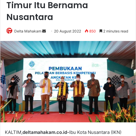
Timur Itu Bernama
Nusantara
Delta Mahakam
S
20 August 2022
850
2 minutes read
e
n
d
a
n
e
m
a
i
l
KALTIM,
deltamahakam.co.id-
Ibu Kota Nusantara (IKN)