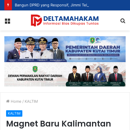
Bangun DPRD yang Responsif, Jimmi Tekankan Peran Strategis Tenaga Ahli dalam Penyusunan Kebijakan
Menu
S
fo
Home
/
KALTIM
KALTIM
Magnet Baru Kalimantan