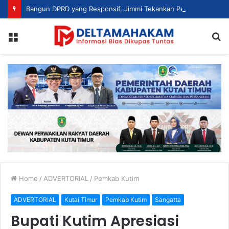
Bangun DPRD yang Responsif, Jimmi Tekankan Peran Strategis Tenaga Ahli dalam Penyusunan Kebijakan
Menu
S
fo
Home
/
ADVERTORIAL
/
Pemkab Kutim
ADVERTORIAL
Kutai Timur
Pemkab Kutim
Sangatta
Bupati Kutim Apresiasi