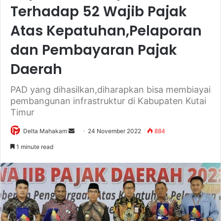
Terhadap 52 Wajib Pajak
Atas Kepatuhan,Pelaporan
dan Pembayaran Pajak
Daerah
PAD yang dihasilkan,diharapkan bisa membiayai
pembangunan infrastruktur di Kabupaten Kutai
Timur
Delta Mahakam
S
24 November 2022
884
e
1 minute read
n
d
a
n
e
m