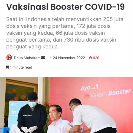
Vaksinasi Booster COVID-19
Saat ini Indonesia telah menyuntikkan 205 juta
dosis vaksin yang pertama, 172 juta dosis
vaksin yang kedua, 66 juta dosis vaksin
penguat pertama, dan 730 ribu dosis vaksin
penguat yang kedua.
Delta Mahakam
S
24 November 2022
920
e
1 minute read
n
d
a
n
e
m
a
i
l