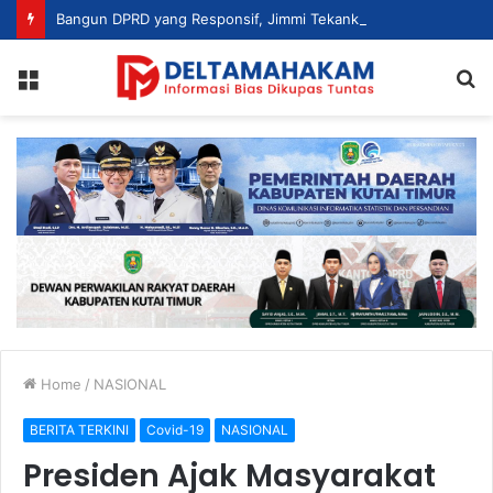
Bangun DPRD yang Responsif, Jimmi Tekankan Peran Strategis Tenaga Ahli dalam Penyusunan Kebijakan
Menu
S
fo
Home
/
NASIONAL
BERITA TERKINI
Covid-19
NASIONAL
Presiden Ajak Masyarakat