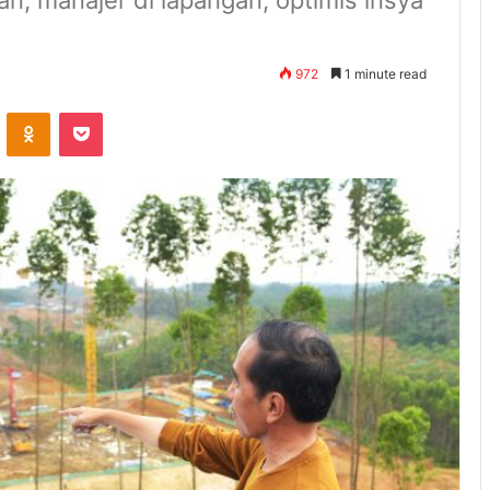
an, manajer di lapangan, optimis insya
972
1 minute read
ontakte
Odnoklassniki
Pocket