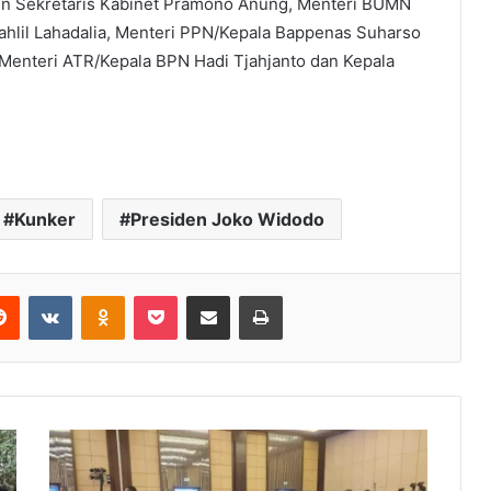
in Sekretaris Kabinet Pramono Anung, Menteri BUMN
Bahlil Lahadalia, Menteri PPN/Kepala Bappenas Suharso
Menteri ATR/Kepala BPN Hadi Tjahjanto dan Kepala
Kunker
Presiden Joko Widodo
Reddit
VKontakte
Odnoklassniki
Pocket
Share via Email
Print