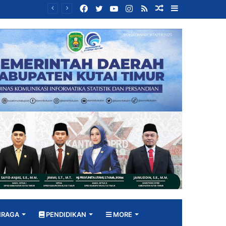
Facebook
Twitter
YouTube
Instagram
RSS
Random
Sidebar
Bangun DPRD yang Responsif, Jimmi Tekankan Peran Strategis Tenaga Ahli dalam Penyusunan Kebijakan
Article
HRAGA
PENDIDIKAN
MORE