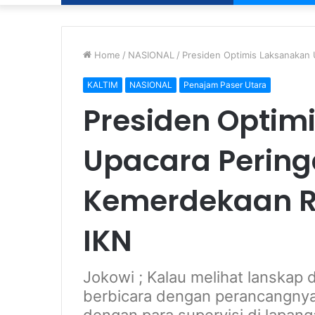
Home
/
NASIONAL
/
Presiden Optimis Laksanakan
KALTIM
NASIONAL
Penajam Paser Utara
Presiden Optim
Upacara Pering
Kemerdekaan RI
IKN
Jokowi ; Kalau melihat lanskap 
berbicara dengan perancangnya