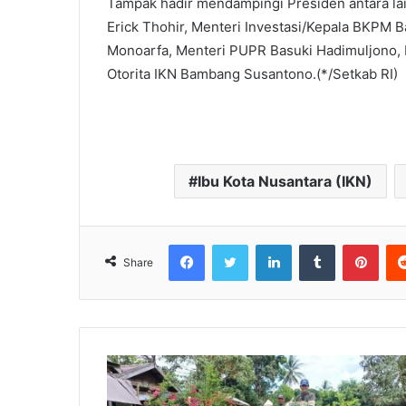
Tampak hadir mendampingi Presiden antara la
Erick Thohir, Menteri Investasi/Kepala BKPM 
Monoarfa, Menteri PUPR Basuki Hadimuljono, 
Otorita IKN Bambang Susantono.(*/Setkab RI)
Ibu Kota Nusantara (IKN)
Facebook
Twitter
LinkedIn
Tumblr
Pinterest
Share