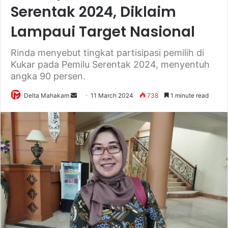
Serentak 2024, Diklaim
Lampaui Target Nasional
Rinda menyebut tingkat partisipasi pemilih di
Kukar pada Pemilu Serentak 2024, menyentuh
angka 90 persen.
Delta Mahakam
S
11 March 2024
738
1 minute read
e
n
d
a
n
e
m
a
i
l