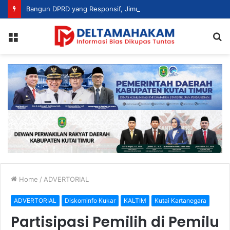
Bangun DPRD yang Responsif, Jimmi Tekankan Peran Strategis Tenaga Ahli dalam Penyusunan Kebijakan
Menu
S
fo
Home
/
ADVERTORIAL
ADVERTORIAL
Diskominfo Kukar
KALTIM
Kutai Kartanegara
Partisipasi Pemilih di Pemilu