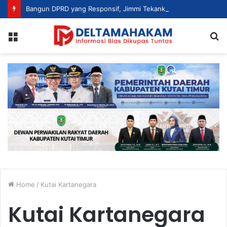
Bangun DPRD yang Responsif, Jimmi Tekankan Peran Strategis Tenaga Ahli dalam Penyusunan Kebijakan
Menu
S
fo
Home
/
Kutai Kartanegara
Kutai Kartanegara