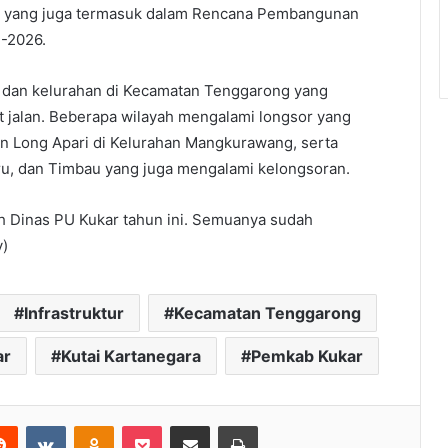
l, yang juga termasuk dalam Rencana Pembangunan
-2026.
sa dan kelurahan di Kecamatan Tenggarong yang
t jalan. Beberapa wilayah mengalami longsor yang
n Long Apari di Kelurahan Mangkurawang, serta
Biru, dan Timbau yang juga mengalami kelongsoran.
eh Dinas PU Kukar tahun ini. Semuanya sudah
v)
Infrastruktur
Kecamatan Tenggarong
ar
Kutai Kartanegara
Pemkab Kukar
Reddit
VKontakte
Odnoklassniki
Pocket
Share via Email
Print