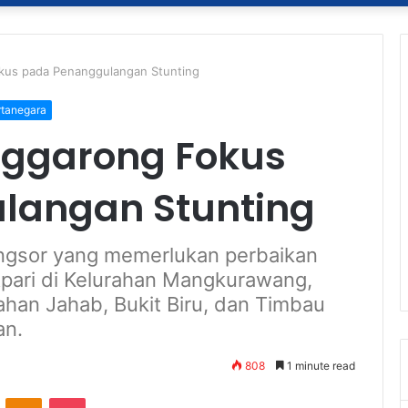
kus pada Penanggulangan Stunting
rtanegara
ggarong Fokus
langan Stunting
ngsor yang memerlukan perbaikan
Apari di Kelurahan Mangkurawang,
urahan Jahab, Bukit Biru, dan Timbau
an.
808
1 minute read
ontakte
Odnoklassniki
Pocket