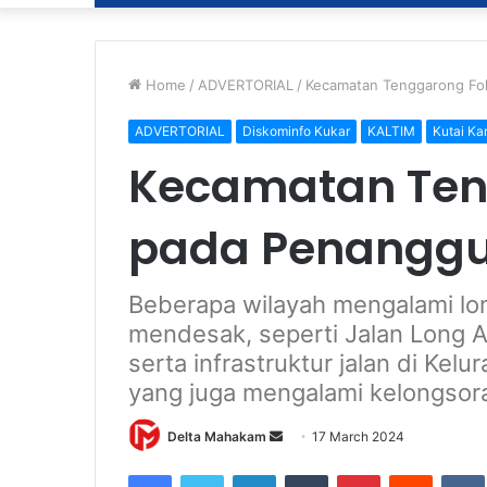
Home
/
ADVERTORIAL
/
Kecamatan Tenggarong Fo
ADVERTORIAL
Diskominfo Kukar
KALTIM
Kutai Ka
Kecamatan Ten
pada Penanggu
Beberapa wilayah mengalami lo
mendesak, seperti Jalan Long 
serta infrastruktur jalan di Kel
yang juga mengalami kelongsor
Delta Mahakam
S
17 March 2024
e
Facebook
Twitter
LinkedIn
Tumblr
Pinterest
Reddit
VK