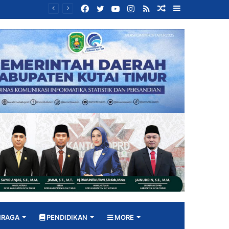
Facebook
Twitter
YouTube
Instagram
RSS
Random
Sidebar
Bangun DPRD yang Responsif, Jimmi Tekankan Peran Strategis Tenaga Ahli dalam Penyusunan Kebijakan
Article
HRAGA
PENDIDIKAN
MORE