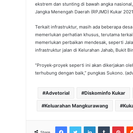
ekstrem dan stunting di bawah angka nasiona
Jangka Menengah Daerah (RPJMD) Kukar 2021
Terkait infrastruktur, masih ada beberapa de
memerlukan perhatian khusus, terutama terkai
memerlukan perbaikan mendesak, seperti Jala
infrastruktur jalan di Kelurahan Jahab, Bukit 
“Proyek-proyek seperti ini akan dikerjakan ol
terhubung dengan baik,” pungkas Sukono. (ad
Advetorial
Diskominfo Kukar
Keluarahan Mangkurawang
Kuk
Facebook
Twitter
LinkedIn
Tumblr
Pinterest
Share