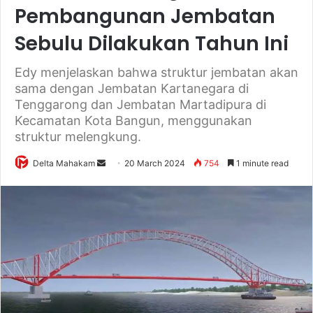
Pembangunan Jembatan
Sebulu Dilakukan Tahun Ini
Edy menjelaskan bahwa struktur jembatan akan
sama dengan Jembatan Kartanegara di
Tenggarong dan Jembatan Martadipura di
Kecamatan Kota Bangun, menggunakan
struktur melengkung.
Delta Mahakam
S
20 March 2024
754
1 minute read
e
n
d
a
n
e
m
a