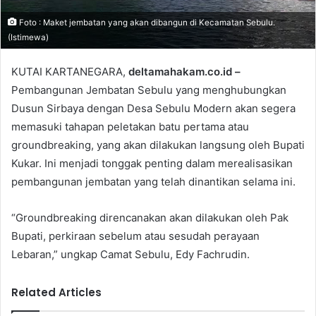
i
l
Foto : Maket jembatan yang akan dibangun di Kecamatan Sebulu.
(Istimewa)
KUTAI KARTANEGARA,
deltamahakam.co.id –
Pembangunan Jembatan Sebulu yang menghubungkan
Dusun Sirbaya dengan Desa Sebulu Modern akan segera
memasuki tahapan peletakan batu pertama atau
groundbreaking, yang akan dilakukan langsung oleh Bupati
Kukar. Ini menjadi tonggak penting dalam merealisasikan
pembangunan jembatan yang telah dinantikan selama ini.
“Groundbreaking direncanakan akan dilakukan oleh Pak
Bupati, perkiraan sebelum atau sesudah perayaan
Lebaran,” ungkap Camat Sebulu, Edy Fachrudin.
Related Articles