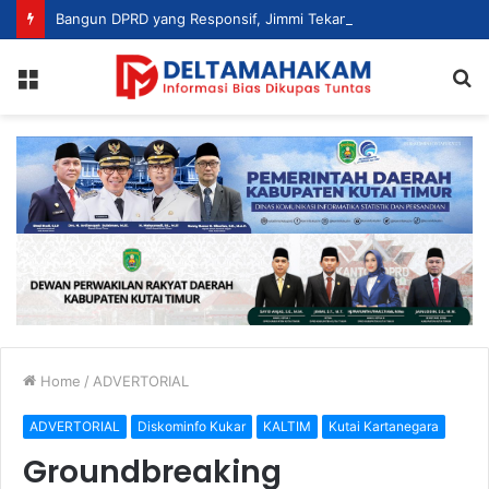
Bangun DPRD yang Responsif, Jimmi Tekankan Peran Strategis Tenaga Ahli dalam Penyusunan Kebijakan
Menu
S
fo
Home
/
ADVERTORIAL
ADVERTORIAL
Diskominfo Kukar
KALTIM
Kutai Kartanegara
Groundbreaking