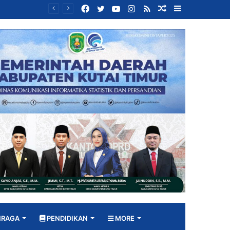
Facebook
Twitter
YouTube
Instagram
RSS
Random
Sidebar
Bangun DPRD yang Responsif, Jimmi Tekankan Peran Strategis Tenaga Ahli dalam Penyusunan Kebijakan
Article
HRAGA
PENDIDIKAN
MORE