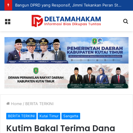
Bangun DPRD yang Responsif, Jimmi Tekankan Peran Strategis Tenaga Ahli dalam Penyusunan Kebijakan
Menu
S
fo
Home
/
BERITA TERKINI
BERITA TERKINI
Kutai Timur
Sangatta
Kutim Bakal Terima Dana