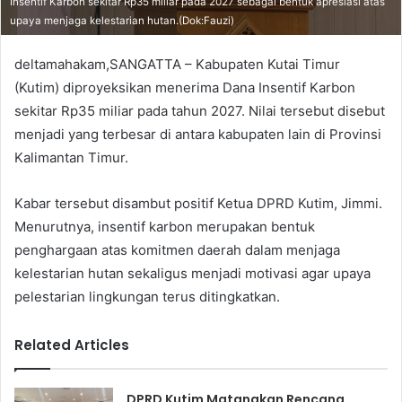
Insentif Karbon sekitar Rp35 miliar pada 2027 sebagai bentuk apresiasi atas
upaya menjaga kelestarian hutan.(Dok:Fauzi)
deltamahakam,SANGATTA
– Kabupaten Kutai Timur
(Kutim) diproyeksikan menerima Dana Insentif Karbon
sekitar Rp35 miliar pada tahun 2027. Nilai tersebut disebut
menjadi yang terbesar di antara kabupaten lain di Provinsi
Kalimantan Timur.
Kabar tersebut disambut positif Ketua DPRD Kutim, Jimmi.
Menurutnya, insentif karbon merupakan bentuk
penghargaan atas komitmen daerah dalam menjaga
kelestarian hutan sekaligus menjadi motivasi agar upaya
pelestarian lingkungan terus ditingkatkan.
Related Articles
DPRD Kutim Matangkan Rencana