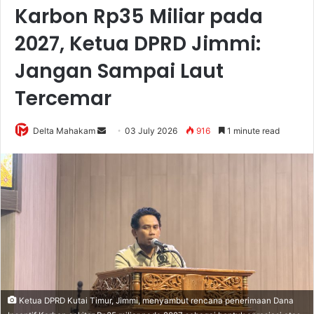
Karbon Rp35 Miliar pada
2027, Ketua DPRD Jimmi:
Jangan Sampai Laut
Tercemar
Delta Mahakam
S
03 July 2026
916
1 minute read
e
n
d
a
n
e
m
a
i
l
Ketua DPRD Kutai Timur, Jimmi, menyambut rencana penerimaan Dana