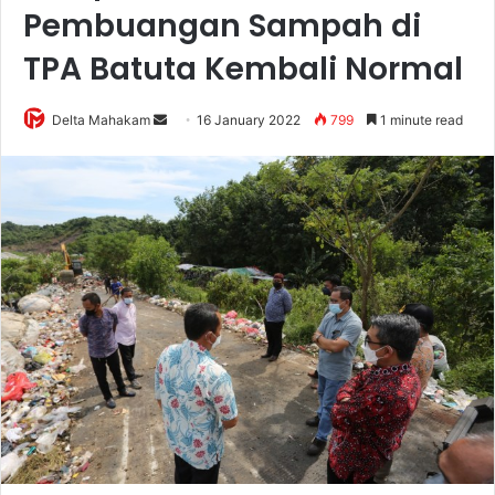
Pembuangan Sampah di
TPA Batuta Kembali Normal
Delta Mahakam
S
16 January 2022
799
1 minute read
e
n
d
a
n
e
m
a
i
l