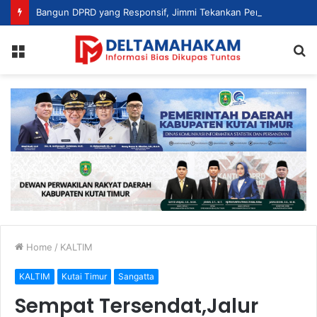
Bangun DPRD yang Responsif, Jimmi Tekankan Peran Strategis Tenaga Ahli dalam Penyusunan Kebijakan
Menu
S
fo
Home
/
KALTIM
KALTIM
Kutai Timur
Sangatta
Sempat Tersendat,Jalur