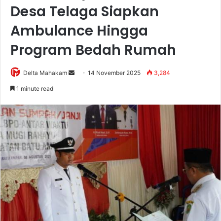
Desa Telaga Siapkan
Ambulance Hingga
Program Bedah Rumah
Delta Mahakam
S
14 November 2025
3,284
e
1 minute read
n
d
a
n
e
m
a
i
l