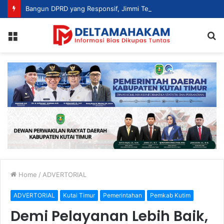
Bangun DPRD yang Responsif, Jimmi Tekankan Peran Strategis Tenaga Ahli dalam Penyusunan Kebijakan
Menu
S
fo
Home
/
ADVERTORIAL
ADVERTORIAL
Kutai Timur
Pemerintahan
Pemkab Kutim
Demi Pelayanan Lebih Baik,