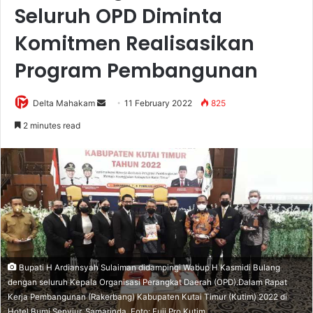
Seluruh OPD Diminta
Komitmen Realisasikan
Program Pembangunan
Delta Mahakam
S
11 February 2022
825
e
2 minutes read
n
d
a
n
e
m
a
i
Bupati H Ardiansyah Sulaiman didampingi Wabup H Kasmidi Bulang
l
dengan seluruh Kepala Organisasi Perangkat Daerah (OPD).Dalam Rapat
Kerja Pembangunan (Rakerbang) Kabupaten Kutai Timur (Kutim) 2022 di
Hotel Bumi Senyiur, Samarinda. Foto: Fuji Pro Kutim.