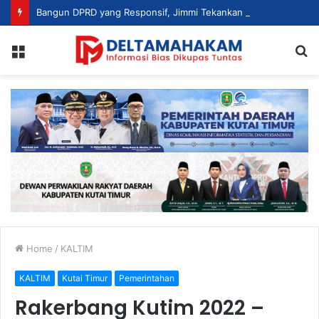
Bangun DPRD yang Responsif, Jimmi Tekankan Peran Strategis Tenaga Ahli dalam Penyusunan Kebijakan
Menu
S
fo
Home
/
KALTIM
KALTIM
Kutai Timur
Pemerintahan
Rakerbang Kutim 2022 –