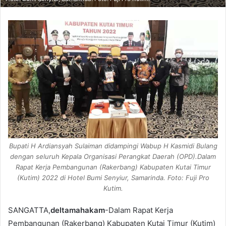
Bupati H Ardiansyah Sulaiman didampingi Wabup H Kasmidi Bulang
dengan seluruh Kepala Organisasi Perangkat Daerah (OPD).Dalam
Rapat Kerja Pembangunan (Rakerbang) Kabupaten Kutai Timur
(Kutim) 2022 di Hotel Bumi Senyiur, Samarinda. Foto: Fuji Pro
Kutim.
SANGATTA,
deltamahakam
-Dalam Rapat Kerja
Pembangunan (Rakerbang) Kabupaten Kutai Timur (Kutim)