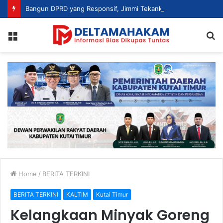
Bangun DPRD yang Responsif, Jimmi Tekankan Peran Strategis Tenaga Ahli dalam Penyusunan Kebijakan
Menu
S
fo
Home
/
BERITA TERKINI
BERITA TERKINI
KALTIM
Kutai Timur
Kelangkaan Minyak Goreng