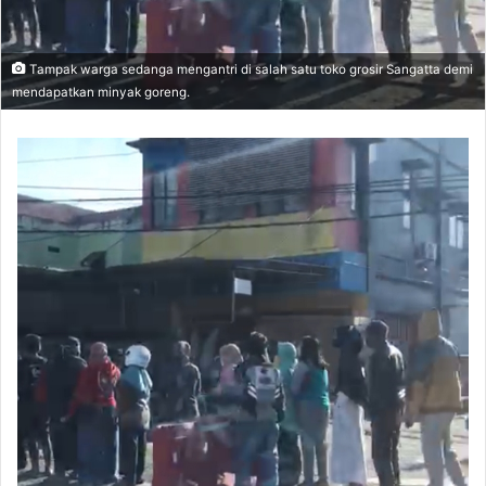
l
Tampak warga sedanga mengantri di salah satu toko grosir Sangatta demi
mendapatkan minyak goreng.