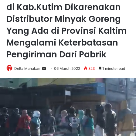
di Kab.Kutim Dikarenakan
Distributor Minyak Goreng
Yang Ada di Provinsi Kaltim
Mengalami Keterbatasan
Pengiriman Dari Pabrik
Delta Mahakam
S
06 March 2022
823
1 minute read
e
n
d
a
n
e
m
a
i