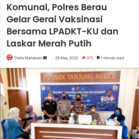
Komunal, Polres Berau
Gelar Gerai Vaksinasi
Bersama LPADKT-KU dan
Laskar Merah Putih
Delta Mahakam
S
28 May 2022
975
1 minute read
e
n
d
a
n
e
m
a
i
l