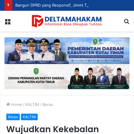
Bangun DPRD yang Responsif, Jimmi Tekankan Peran Strategis Tenaga Ahli dalam Penyusunan Kebijakan
Menu
S
fo
Home
/
KALTIM
/
Berau
Berau
KALTIM
Wujudkan Kekebalan