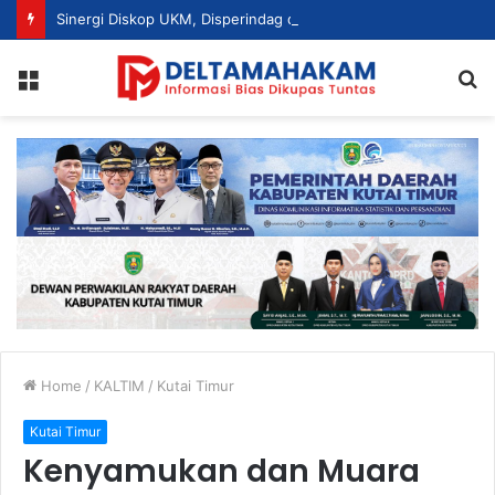
Sinergi Diskop UKM, Disperindag dan Dekranasda, Perajin Tenun Kutim Disiapkan Jadi UMKM Berdaya Saing
Menu
S
fo
Home
/
KALTIM
/
Kutai Timur
Kutai Timur
Kenyamukan dan Muara