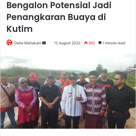
Bengalon Potensial Jadi
Penangkaran Buaya di
Kutim
Delta Mahakam
S
12 August 2022
882
1 minute read
e
n
d
a
n
e
m
a
i
l