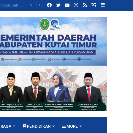
Facebook
Twitter
YouTube
Instagram
RSS
Random
Sidebar
Sinergi Diskop UKM, Disperindag dan Dekranasda, Perajin Tenun Kutim Disiapkan Jadi UMKM Berdaya Saing
Article
HRAGA
PENDIDIKAN
MORE