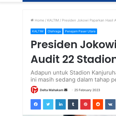
Home
/
KALTIM
/
Presiden Jokowi Paparkan Hasil A
KALTIM
Olahraga
Penajam Paser Utara
Presiden Jokow
Audit 22 Stadio
Adapun untuk Stadion Kanjuruh
ini masih sedang dalam tahap p
Delta Mahakam
S
25 February 2023
e
Facebook
Twitter
LinkedIn
Tumblr
Pinterest
Reddit
VK
n
d
a