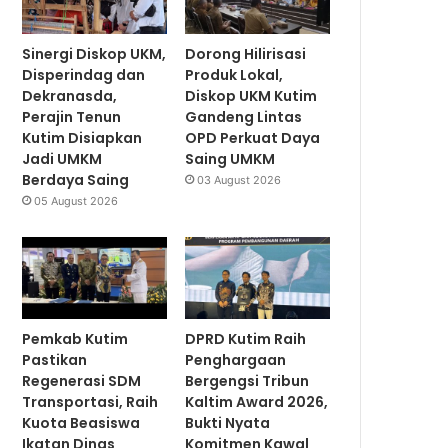
Sinergi Diskop UKM,
Dorong Hilirisasi
Disperindag dan
Produk Lokal,
Dekranasda,
Diskop UKM Kutim
Perajin Tenun
Gandeng Lintas
Kutim Disiapkan
OPD Perkuat Daya
Jadi UMKM
Saing UMKM
Berdaya Saing
03 August 2026
05 August 2026
Pemkab Kutim
DPRD Kutim Raih
Pastikan
Penghargaan
Regenerasi SDM
Bergengsi Tribun
Transportasi, Raih
Kaltim Award 2026,
Kuota Beasiswa
Bukti Nyata
Ikatan Dinas
Komitmen Kawal