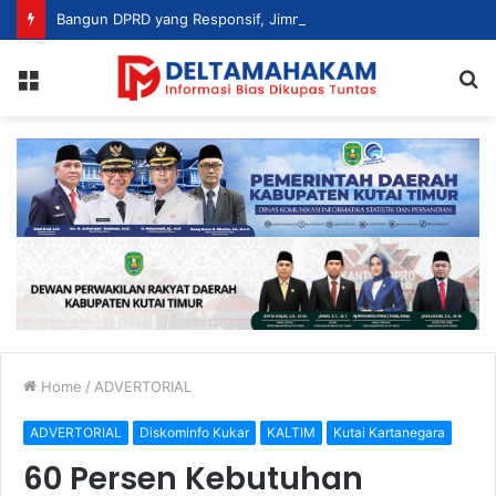
Bangun DPRD yang Responsif, Jimmi Tekankan Peran Strategis Tenaga Ahli dalam Penyusunan Kebijakan
Menu
S
fo
Home
/
ADVERTORIAL
ADVERTORIAL
Diskominfo Kukar
KALTIM
Kutai Kartanegara
60 Persen Kebutuhan