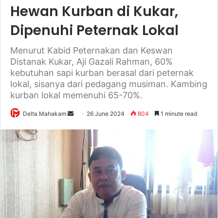
Hewan Kurban di Kukar,
Dipenuhi Peternak Lokal
Menurut Kabid Peternakan dan Keswan
Distanak Kukar, Aji Gazali Rahman, 60%
kebutuhan sapi kurban berasal dari peternak
lokal, sisanya dari pedagang musiman. Kambing
kurban lokal memenuhi 65-70%.
Delta Mahakam
S
26 June 2024
804
1 minute read
e
n
d
a
n
e
m
a