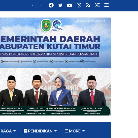
Facebook
Twitter
YouTube
Instagram
RSS
Random
Sidebar
Bangun DPRD yang Responsif, Jimmi Tekankan Peran Strategis Tenaga Ahli dalam Penyusunan Kebijakan
Article
HRAGA
PENDIDIKAN
MORE