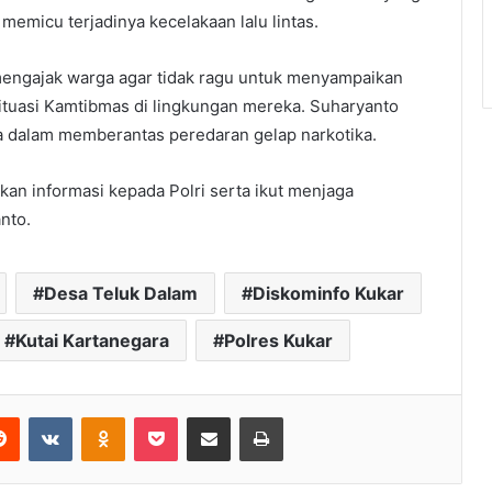
emicu terjadinya kecelakaan lalu lintas.
mengajak warga agar tidak ragu untuk menyampaikan
situasi Kamtibmas di lingkungan mereka. Suharyanto
a dalam memberantas peredaran gelap narkotika.
an informasi kepada Polri serta ikut menjaga
nto.
Desa Teluk Dalam
Diskominfo Kukar
Kutai Kartanegara
Polres Kukar
Reddit
VKontakte
Odnoklassniki
Pocket
Share via Email
Print