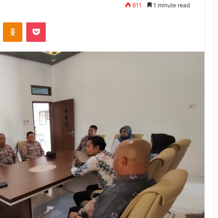
811
1 minute read
ontakte
Odnoklassniki
Pocket