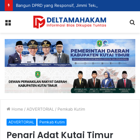
Bangun DPRD yang Responsif, Jimmi Tekankan Peran Strategis Tenaga Ahli dalam Penyusunan Kebijakan
Menu
S
fo
Home
/
ADVERTORIAL
/
Pemkab Kutim
ADVERTORIAL
Pemkab Kutim
Penari Adat Kutai Timur