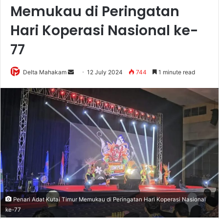
Memukau di Peringatan
Hari Koperasi Nasional ke-
77
Delta Mahakam
S
12 July 2024
744
1 minute read
e
n
d
a
n
e
m
a
i
l
Penari Adat Kutai Timur Memukau di Peringatan Hari Koperasi Nasional
ke-77