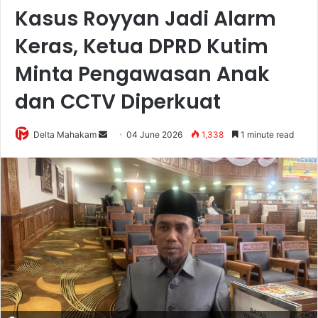
Kasus Royyan Jadi Alarm
Keras, Ketua DPRD Kutim
Minta Pengawasan Anak
dan CCTV Diperkuat
Delta Mahakam
S
04 June 2026
1,338
1 minute read
e
n
d
a
n
e
m
a
i
l