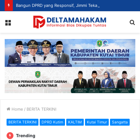
Bangun DPRD yang Responsif, Jimmi Tekankan Peran Strategis Tenaga Ahli dalam Penyusunan Kebijakan
Menu
S
fo
Home
/
BERITA TERKINI
BERITA TERKINI
DPRD Kutim
KALTIM
Kutai Timur
Sangatta
Trending