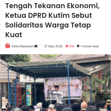
Tengah Tekanan Ekonomi,
Ketua DPRD Kutim Sebut
Solidaritas Warga Tetap
Kuat
Delta Mahakam
S
27 May 2026
518
1 minute read
e
n
d
a
n
e
m
a
i
l