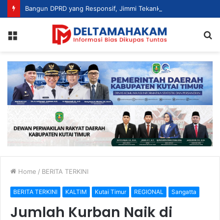
Bangun DPRD yang Responsif, Jimmi Tekankan Peran Strategis Tenaga Ahli dalam Penyusunan Kebijakan
Menu
S
fo
Home
/
BERITA TERKINI
BERITA TERKINI
KALTIM
Kutai Timur
REGIONAL
Sangatta
Jumlah Kurban Naik di