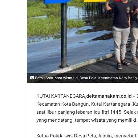
Foto : Spot-spot wisata di Desa Pela, Kecamatan Kota Bangu
KUTAI KARTANEGARA,
deltamahakam.co.id –
Kecamatan Kota Bangun, Kutai Kartanegara (Kuk
saat libur panjang lebaran Idulfitri 1445. Sej
yang mendatangi tempat wisata yang memilik
Ketua Pokdarwis Desa Pela, Alimin, menyebut