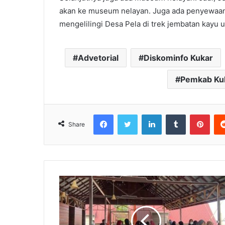
akan ke museum nelayan. Juga ada penyewaa
mengelilingi Desa Pela di trek jembatan kayu ul
Advetorial
Diskominfo Kukar
Pemkab Ku
Facebook
Twitter
LinkedIn
Tumblr
Pinterest
Share