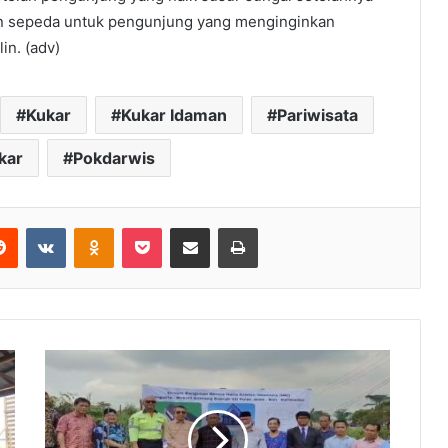
n sepeda untuk pengunjung yang menginginkan
in. (adv)
Kukar
Kukar Idaman
Pariwisata
kar
Pokdarwis
Reddit
VKontakte
Odnoklassniki
Pocket
Share via Email
Print