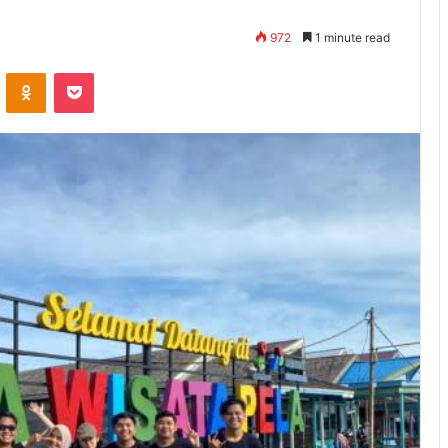
972
1 minute read
ontakte
Odnoklassniki
Pocket