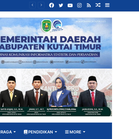
Facebook
Twitter
YouTube
Instagram
RSS
Random
Sidebar
Bangun DPRD yang Responsif, Jimmi Tekankan Peran Strategis Tenaga Ahli dalam Penyusunan Kebijakan
Article
HRAGA
PENDIDIKAN
MORE