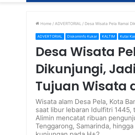
Home
/
ADVERTORIAL
/
Desa Wisata Pela Ramai Dik
ADVERTORIAL
Diskominfo Kukar
KALTIM
Kutai Ka
Desa Wisata Pe
Dikunjungi, Jad
Tujuan Wisata 
Wisata alam Desa Pela, Kota Ban
saat libur lebaran Idulfitri 14
Alimin mencatat ribuan pengunj
Tenggarong, Samarinda, hingga
kunjungan pada H+2.