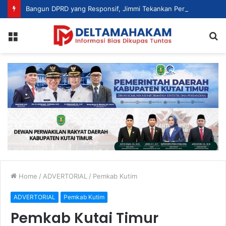
Bangun DPRD yang Responsif, Jimmi Tekankan Peran Strategis Tenaga Ahli dalam Penyusunan Kebijakan
Menu
S
fo
Home
/
ADVERTORIAL
/
Pemkab Kutim
ADVERTORIAL
Pemkab Kutim
Pemkab Kutai Timur