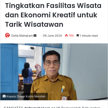
Tingkatkan Fasilitas Wisata
dan Ekonomi Kreatif untuk
Tarik Wisatawan
Delta Mahakam
S
06 June 2024
764
1 minute read
e
n
d
a
n
e
m
a
i
l
Kepala Dispar Kutim Nurullah