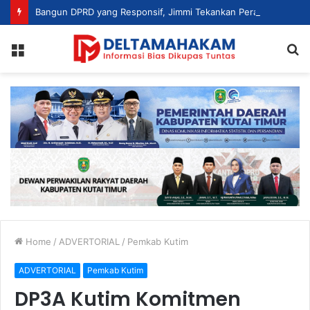
Bangun DPRD yang Responsif, Jimmi Tekankan Peran Strategis Tenaga Ahli dalam Penyusunan Kebijakan
Menu
S
fo
Home
/
ADVERTORIAL
/
Pemkab Kutim
ADVERTORIAL
Pemkab Kutim
DP3A Kutim Komitmen