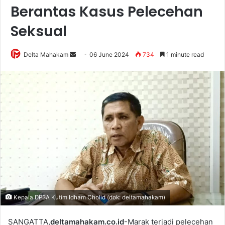
Berantas Kasus Pelecehan
Seksual
Delta Mahakam
S
06 June 2024
734
1 minute read
e
n
d
a
n
e
m
a
i
l
Kepala DP3A Kutim Idham Cholid (dok: deltamahakam)
SANGATTA,
deltamahakam.co.id
-Marak terjadi pelecehan