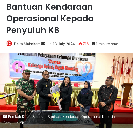
Bantuan Kendaraan
Operasional Kepada
Penyuluh KB
Delta Mahakam
S
13 July 2024
718
1 minute read
e
n
d
a
n
e
m
a
i
l
Pemkab Kutim Salurkan Bantuan Kendaraan Operasional Kepada
Penyuluh KB