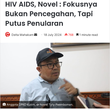
HIV AIDS, Novel : Fokusnya
Bukan Pencegahan, Tapi
Putus Penularan
Delta Mahakam
S
18 July 2024
768
1 minute read
e
n
d
a
n
e
m
a
i
l
Anggota DPRD Kutim, dr Novel Tyty Paemboman.