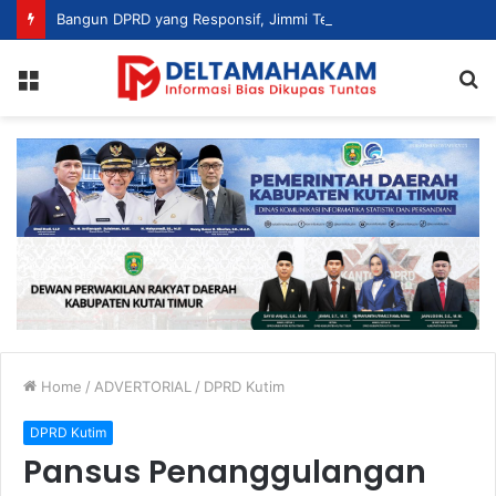
Bangun DPRD yang Responsif, Jimmi Tekankan Peran Strategis Tenaga Ahli dalam Penyusunan Kebijakan
Menu
S
fo
Home
/
ADVERTORIAL
/
DPRD Kutim
DPRD Kutim
Pansus Penanggulangan