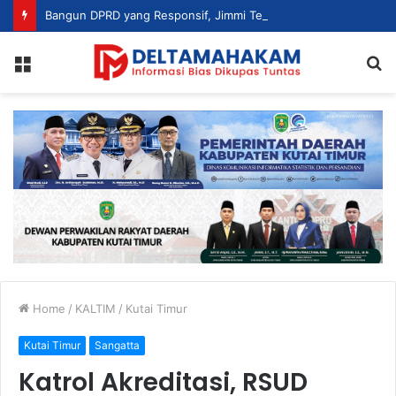
Bangun DPRD yang Responsif, Jimmi Tekankan Peran Strategis Tenaga Ahli dalam Penyusunan Kebijakan
Menu
S
fo
Home
/
KALTIM
/
Kutai Timur
Kutai Timur
Sangatta
Katrol Akreditasi, RSUD