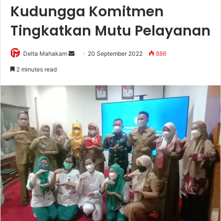
Kudungga Komitmen
Tingkatkan Mutu Pelayanan
Delta Mahakam
S
20 September 2022
886
e
2 minutes read
n
d
a
n
e
m
a
i
l